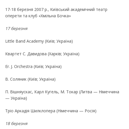
17-18 березня 2007 р., Київський академiчний театр
оперети та клуб «Хмiльна Бочка»
17 березня
Little Band Academy (Київ; Україна)
Квартет C. Давидова (Харкiв; Україна)
Er. J. Orchestra (Київ; Україна)
В. Соляник (Київ; Україна)
П. Вiшняускас, Карл Кугель, М. Токар (Литва — Нiмеччина
— Україна)
Трiо Аркадiя Шилклопера (Нiмеччина — Росiя)
18 березня