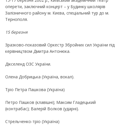
15-17 березня 2002 р., Київський академiчний театр
оперети, заключний концерт – у Будинку школярiв
Залiзничного району м. Києва, спецiальний тур до м.
Тернополя.
15 березня
Зразково-показовий Оркестр Збройних сил України пiд
керiвництвом Дмитра Антонюка.
Дiкселенд ОЗС України.
Олена Добрицька (Україна, вокал).
Трiо Петра Пашкова (Україна)
Петро Пашков (клавiшнi); Максим Гладецький
(контрабас); Валерiй Волков (ударнi).
Стрельченко-трiо (Україна)