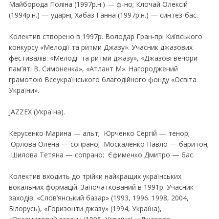
Майборода Полiна (1997р.н.) — ф-но; Клочай Олексiй
(1994р.н.) — ударнi; Хабаз Ганна (1997р.н.) — синтез-бас.
Колектив створено в 1997р. Володар Гран-прi Київського
конкурсу «Мелодiї та ритми Джазу». Учасник джазових
фестивалiв: «Мелодiї та ритми джазу», «Джазовi вечори
пам’ятi В. Симоненка», «Атлант М». Нагороджений
грамотою Всеукраїнського благодiйного фонду «Освiта
України».
JAZZEX (Україна).
Керусенко Марина — альт; Юрченко Сергiй — тенор;
Орлова Олена — сопрано; Москаленко Павло — баритон;
Шилова Тетяна — сопрано; Єфименко Дмитро — бас.
Колектив входить до трiйки найкращих українських
вокальних формацiй. Започаткований в 1991р. Учасник
заходів: «Слов’янський базар» (1993, 1996. 1998, 2004,
Бiлорусь), «Горизонти джазу» (1994, Україна),