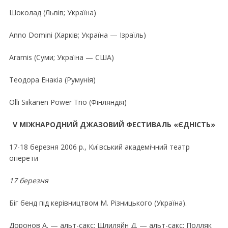
Шоколад (Львiв; Україна)
Anno Domini (Харкiв; Україна — Iзраїль)
Aramis (Суми; Україна — США)
Теодора Енакiа (Румунiя)
Olli Siikanen Power Trio (Фiнляндiя)
V МIЖНАРОДНИЙ ДЖАЗОВИЙ ФЕСТИВАЛЬ «ЄДНIСТЬ»
17-18 березня 2006 р., Київський академiчний театр
оперети
17 березня
Бiг бенд пiд керiвництвом М. Рiзницького (Україна).
Доронов А. — альт-сакс; Шлиляйн Д. — альт-сакс; Полляк