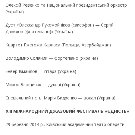
Олексій Ревенко та Національний президентський оркестр
(Україна)
Дует «Олександр Рукомойніков (саксофон) — Сергій
Давидов (фортепіано)» (Україна)
Квартет Гжегожа Карнаса (Польща, Азербайджан)
Володимир Соляник — фортепіано (Україна)
Енвер Ізмайлов — гітара (Україна)
Мирон Блощичак — духові (Україна)
Спеціальний гість: Марія Видренко — вокал (Україна)
XIII МІЖНАРОДНИЙ ДЖАЗОВИЙ ФЕСТИВАЛЬ «ЄДНІСТЬ»
29 березня 2014 р., Київський академiчний театр оперети