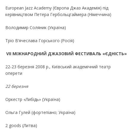
European Jazz Academy (Європа Джаз Академiя) пiд
керiвництвом Петера Гербольцгаймера (Нiмеччина)
Володимир Соляник (Україна)
Трiо В’ячеслава Горського (Росiя)
VII МIЖНАРОДНИЙ ДЖАЗОВИЙ ФЕСТИВАЛЬ «ЄДНIСТЬ»
22-23 березня 2008 р., Київський академiчний театр
оперети
22 березня
Оркестр «Либiдь» (Україна)
Ольга Гулей (фортепiано; Україна)
2 goods (Литва)