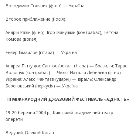
Володимир Соляник (ф-но) — Україна
Второе приближение (Росiя).
Андрiй Разiн (ф-но); Iгор Iванушкiн (контрабас); Тетяна
Комова (вокал).
Енвер Iзмайлов (гiтара) — Україна
Андреа Пiнту дос Сантос (вокал, гiтара) — Бразилiя; Тарас
Волощук (контрабас) — Чехiя; Наталiя Лебелєва (ф-но) —
Україна; Алекс Фантаєв (ударнi) — Iзраїль; Олександр
Береговський (перкусiя) — Україна.
III МIЖНАРОДНИЙ ДЖАЗОВИЙ ФЕСТИВАЛЬ «ЄДНIСТЬ»
19-20 березня 2004 р., Київський академiчний театр
оперети
Ведучий: Олексiй Коган