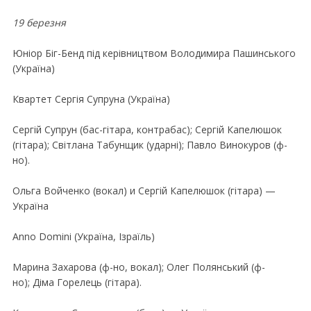
19 березня
Юнiор Бiг-Бенд пiд керiвництвом Володимира Пашинського
(Україна)
Квартет Сергiя Супруна (Україна)
Сергiй Супрун (бас-гiтара, контрабас); Сергiй Капелюшок
(гiтара); Свiтлана Табунщик (ударнi); Павло Винокуров (ф-
но).
Ольга Войченко (вокал) и Сергiй Капелюшок (гiтара) —
Україна
Anno Domini (Україна, Iзраїль)
Марина Захарова (ф-но, вокал); Олег Полянський (ф-
но); Дiма Горелець (гiтара).