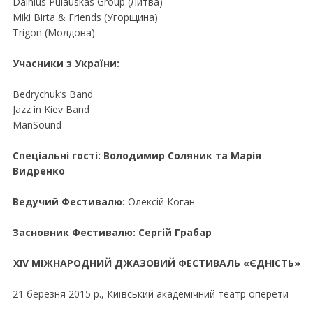
Dainius Pulauskas Group (Литва)
Miki Birta & Friends (Угорщина)
Trigon (Молдова)
Учасники з України:
Bedrychuk’s Band
Jazz in Kiev Band
ManSound
Спеціальні гості: Володимир Соляник та Марія
Видренко
Ведучий Фестивалю:
Олексій Коган
Засновник Фестивалю: Сергій Грабар
XIV МІЖНАРОДНИЙ ДЖАЗОВИЙ ФЕСТИВАЛЬ «ЄДНІСТЬ»
21 березня 2015 р., Київський академiчний театр оперети