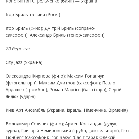
Констянтин Стрельченко (баян) — Україна
Iгор Бриль та сини (Росiя)
Iгор Бриль (ф-но); Дмiтрiй Бриль (сопрано-
саксофон); Александр Бриль (тенор-саксофон).
20 березня
City Jazz (Україна)
Олександра Жирнова (ф-но); Максим Гопанчук
(флюгельгорн); Максим Дмитров (саксофон); Павло
Ардашев (тромбон); Роман Маргiєв (бас-гiтара); Сергiй
Яндюк (ударнi).
Київ Арт Ансамбль (Україна, Iзраїль, Нiмеччина, Вiрменiя)
Володимир Соляник (ф-но); Армен Костандян (дудук,
зурна); Григорiй Нeмировський (труба, флюгельнорн); Гютс
Гюнберг (саксофон); Iгор Закус (бас-гiтара); Олексiй