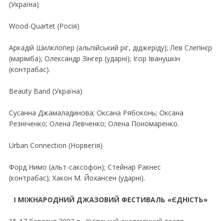
(Україна)
Wood-Quartet (Росiя)
Аркадiй Шилклопер (альпiйський рiг, дiджерiду); Лев Слепнєр
(марiмба); Олександр Зiнгер (ударнi); Iгор Iванушкiн
(контрабас).
Beauty Band (Україна)
Сусанна Джамаладинова; Оксана Рябоконь; Оксана
Резнiченко; Олена Левченко; Олена Пономаренко.
Urban Connection (Норвегiя)
Форд Нимо (альт-саксофон); Стейнар Ракнес
(контрабас); Хакон М. Йохансен (ударнi).
I МIЖНАРОДНИЙ ДЖАЗОВИЙ ФЕСТИВАЛЬ «ЄДНIСТЬ»