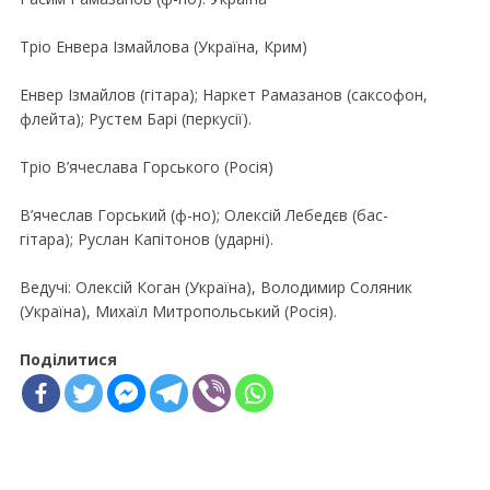
Трiо Енвера Iзмайлова (Україна, Крим)
Енвер Iзмайлов (гiтара); Наркет Рамазанов (саксофон,
флейта); Рустем Барi (перкусiї).
Трiо В’ячеслава Горського (Росiя)
В’ячеслав Горський (ф-но); Олексiй Лебедєв (бас-
гiтара); Руслан Капiтонов (ударнi).
Ведучi: Олексiй Коган (Україна), Володимир Соляник
(Україна), Михаїл Митропольський (Росiя).
Поділитися