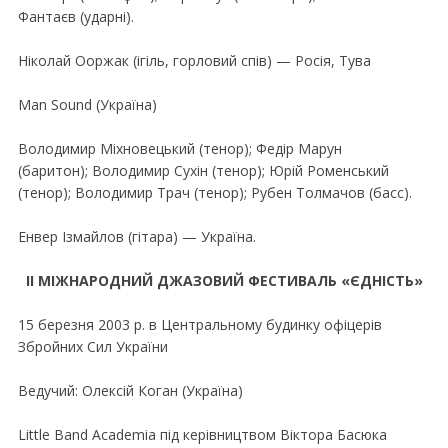
Фантаєв (ударнi).
Нiколай Ооржак (iгiль, горловий спiв) — Росiя, Тува
Man Sound (Україна)
Володимир Мiхновецький (тенор); Федiр Марун
(баритон); Володимир Сухiн (тенор); Юрiй Роменський
(тенор); Володимир Трач (тенор); Рубен Толмачов (басс).
Енвер Iзмайлов (гiтара) — Україна.
II МIЖНАРОДНИЙ ДЖАЗОВИЙ ФЕСТИВАЛЬ «ЄДНIСТЬ»
15 березня 2003 р. в Центральному будинку офiцерiв
Збройних Сил України
Ведучий: Олексiй Коган (Україна)
Little Band Academia пiд керiвництвом Вiктора Басюка