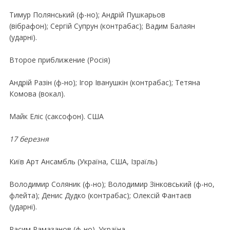
Тимур Полянський (ф-но); Андрiй Пушкарьов
(вiбрафон); Сергiй Супрун (контрабас); Вадим Балаян
(ударнi).
Второе приближение (Росiя)
Андрiй Разiн (ф-но); Iгор Iванушкiн (контрабас); Тетяна
Комова (вокал).
Майк Елiс (саксофон). США
17 березня
Київ Арт Ансамбль (Україна, США, Iзраїль)
Володимир Соляник (ф-но); Володимир Зiнковський (ф-но,
флейта); Денис Дудко (контрабас); Олексiй Фантаєв
(ударнi).
Расим Рамазанов (ф-но). Україна