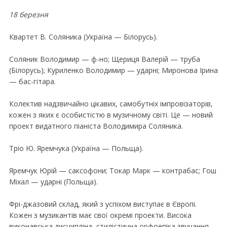
18 березня
Квартет В. Соляника (Україна — Бiлорусь).
Соляник Володимир — ф-но; Щериця Валерiй — труба
(Бiлорусь); Куриленко Володимир — ударнi; Миронова Iрина
— бас-гiтара.
Колектив надзвичайно цiкавих, самобутнiх iмпровiзаторiв,
кожен з яких є особистiстю в музичному свiтi. Це — новий
проект видатного пiанiста Володимира Соляника.
Трiо Ю. Яремчука (Україна — Польща).
Яремчук Юрiй — саксофони; Токар Марк — контрабас; Гош
Мiхал — ударнi (Польща).
Фрi-джазовий склад, який з успiхом виступає в Європi.
Кожен з музикантiв має свої окремi проекти. Висока
виконавська дисциплiна, стилiстична орфоепiка звучання,