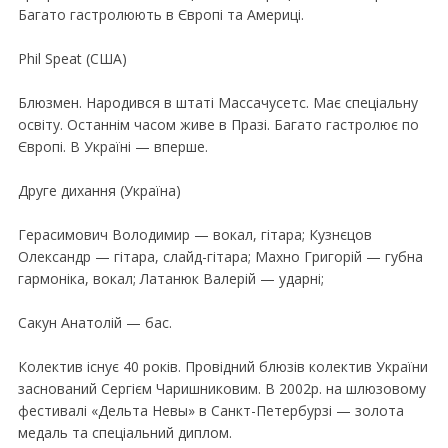
Багато гастролюють в Європi та Америцi.
Phil Speat (США)
Блюзмен. Народився в штатi Массачусетс. Має спецiальну
освiту. Останнiм часом живе в Празi. Багато гастролює по
Європi. В Українi — вперше.
Друге дихання (Україна)
Герасимович Володимир — вокал, гiтара; Кузнєцов
Олександр — гiтара, слайд-гiтара; Махно Григорiй — губна
гармонiка, вокал; Латанюк Валерiй — ударнi;
Сакун Анатолiй — бас.
Колектив iснує 40 рокiв. Провiдний блюзiв колектив України
заснований Сергiєм Чаришниковим. В 2002р. на шлюзовому
фестивалi «Дельта Невы» в Санкт-Петербурзi — золота
медаль та спецiальний диплом.