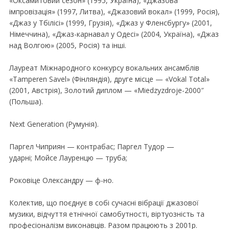
«Оксамитовий сезон» (1995, Україна), «Джазова
iмпровiзацiя» (1997, Литва), «Джазовий вокал» (1999, Росiя),
«Джаз у Тбiлiсi» (1999, Грузiя), «Джаз у Фленсбургу» (2001,
Нiмеччина), «Джаз-карнавал у Одесi» (2004, Україна), «Джаз
над Волгою» (2005, Росiя) та iншi.
Лауреат Мiжнародного конкурсу вокальних ансамблiв
«Tamperen Savel» (Фiнляндiя), друге мiсце — «Vokal Total»
(2001, Австрiя), Золотий диплом — «Miedzyzdroje-2000″
(Польша).
Next Generation (Румунiя).
Паргел Чиприян — контрабас; Паргел Тудор —
ударнi; Мойсе Лауренцю — труба;
Роковiце Олександру — ф-но.
Колектив, що поєднує в собi сучаснi вiбрацiї джазової
музики, вiдчуття етнiчної самобутностi, вiртуознiсть та
професiоналiзм виконавцiв. Разом працюють з 2001р.