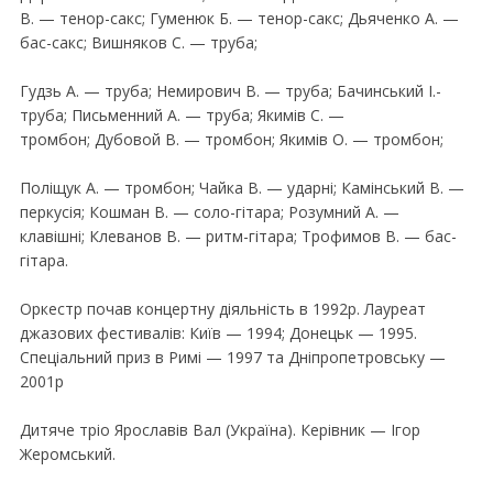
В. — тенор-сакс; Гуменюк Б. — тенор-сакс; Дьяченко А. —
бас-сакс; Вишняков С. — труба;
Гудзь А. — труба; Немирович В. — труба; Бачинський I.-
труба; Письменний А. — труба; Якимiв С. —
тромбон; Дубовой В. — тромбон; Якимiв О. — тромбон;
Полiщук А. — тромбон; Чайка В. — ударнi; Камiнський В. —
перкусiя; Кошман В. — соло-гiтара; Розумний А. —
клавiшнi; Клеванов В. — ритм-гiтара; Трофимов В. — бас-
гiтара.
Оркестр почав концертну дiяльнiсть в 1992р. Лауреат
джазових фестивалiв: Київ — 1994; Донецьк — 1995.
Спецiальний приз в Римi — 1997 та Днiпропетровську —
2001р
Дитяче трiо Ярославiв Вал (Україна). Керiвник — Iгор
Жеромський.