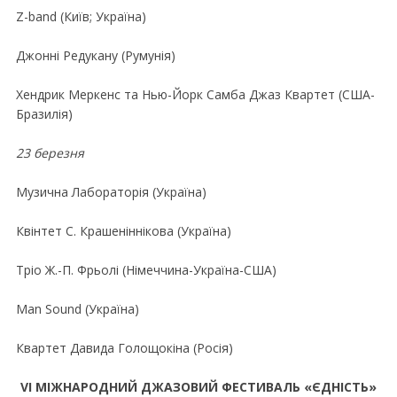
Z-band (Київ; Україна)
Джоннi Редукану (Румунiя)
Хендрик Меркенс та Нью-Йорк Самба Джаз Квартет (США-
Бразилія)
23 березня
Музична Лабораторiя (Україна)
Квiнтет С. Крашенiннiкова (Україна)
Трiо Ж.-П. Фрьолi (Нiмеччина-Україна-США)
Man Sound (Україна)
Квартет Давида Голощокiна (Росiя)
VI МIЖНАРОДНИЙ ДЖАЗОВИЙ ФЕСТИВАЛЬ «ЄДНIСТЬ»