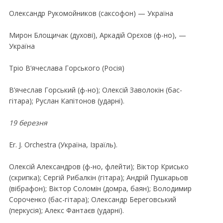
Олександр Рукомойников (саксофон) — Україна
Мирон Блощичак (духовi), Аркадiй Орєхов (ф-но), —
Україна
Трiо В’ячеслава Горського (Росiя)
В’ячеслав Горський (ф-но); Олексiй Заволокiн (бас-
гiтара); Руслан Капiтонов (ударнi).
19 березня
Er. J. Orchestra (Україна, Iзраїль).
Олексiй Александров (ф-но, флейти); Вiктор Крисько
(скрипка); Сергiй Рибалкiн (гiтара); Андрiй Пушкарьов
(вiбрафон); Вiктор Соломiн (домра, баян); Володимир
Сороченко (бас-гiтара); Олександр Береговський
(перкусiя); Алекс Фантаєв (ударнi).