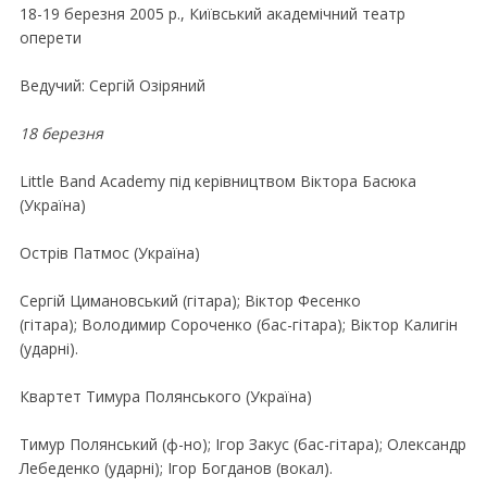
18-19 березня 2005 р., Київський академiчний театр
оперети
Ведучий: Сергiй Озiряний
18 березня
Little Band Academy пiд керiвництвом Вiктора Басюка
(Україна)
Острiв Патмос (Україна)
Сергiй Цимановський (гiтара); Вiктор Фесенко
(гiтара); Володимир Сороченко (бас-гiтара); Вiктор Калигiн
(ударнi).
Квартет Тимура Полянського (Україна)
Тимур Полянський (ф-но); Iгор Закус (бас-гiтара); Олександр
Лебеденко (ударнi); Iгор Богданов (вокал).