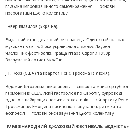
глибина iмпровiзацiйного самовираження — основнi
прерогативи цього колективу.
Енвер Iзмайлов (Україна).
Видатний етно-джазовий виконавець. Один з найкращих
музикантiв свiту. Зiрка українського джазу. Лауреат
численних фестивалiв. Краща гiтара Європи 1999р.
Заслужений артист України.
J.T. Ross (США) та квартет Рене Троссмана (Чехiя).
Вiдомий блюзовий виконавець — спiвак та майстер губної
гармонiки iз США, який гастролює по Європi у супроводi
одного з найкращих чеських колективiв — «Квартету Рене
Троссмана». Емоцiйна насиченiсть звучання, ритмiка та
експресiя — головнi риси звучання цього колективу.
IV МIЖНАРОДНИЙ ДЖАЗОВИЙ ФЕСТИВАЛЬ «ЄДНIСТЬ»