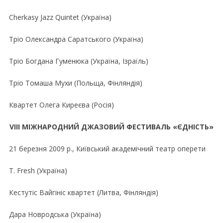
Cherkasy Jazz Quintet (Україна)
Тріо Олександра Саратського (Україна)
Тріо Богдана Гуменюка (Україна, Ізраїль)
Тріо Томаша Мухи (Польща, Фінляндія)
Квартет Олега Киреєва (Росія)
VIII МIЖНАРОДНИЙ ДЖАЗОВИЙ ФЕСТИВАЛЬ «ЄДНIСТЬ»
21 березня 2009 р., Київський академiчний театр оперети
T. Fresh (Україна)
Кестутiс Вайгiнiс квартет (Литва, Фiнляндiя)
Дара Новродська (Україна)