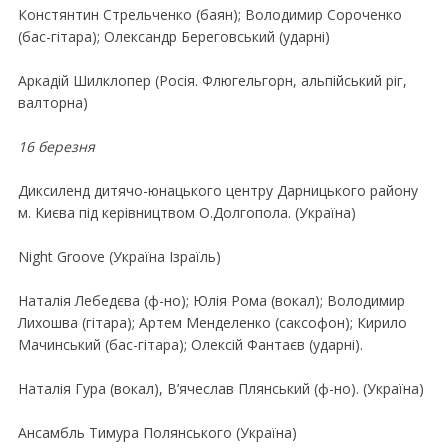
Констянтин Стрельченко (баян); Володимир Сороченко
(бас-гiтара); Олександр Береговський (ударнi)
Аркадiй Шилклопер (Росiя. Флюгельгорн, альпiйський рiг,
валторна)
16 березня
Диксиленд дитячо-юнацького центру Дарницького району
м. Києва пiд керiвництвом О.Долгопола. (Україна)
Night Groove (Україна Iзраїль)
Наталiя Лебедєва (ф-но); Юлiя Рома (вокал); Володимир
Лихошва (гiтара); Артем Менделенко (саксофон); Кирило
Мачинський (бас-гiтара); Олексiй Фантаєв (ударнi).
Наталiя Гура (вокал), В’ячеслав Плянський (ф-но). (Україна)
Ансамбль Тимура Полянського (Україна)