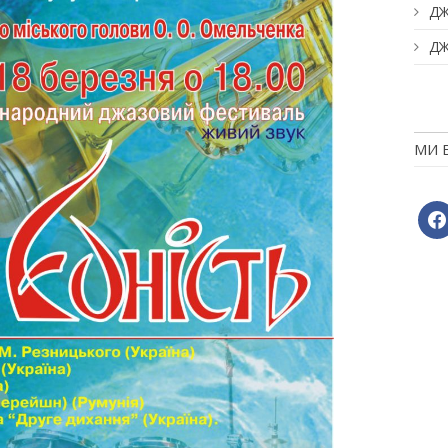
ДЖ
ДЖ
МИ 
face