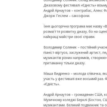
Джазовому фестивалі «Єдність» візьм
Андрій Арнаутов – контрабас, Алекс Ф
Джорж Геслем – саксофони.
Їхня цьогорічна програма має назву «
розмаїття розвитку джазу, бо на сцен
найкращі майстри своєї справи.
Володимир Соляник – постійний учасн
піаніст-віртуоз, заслужений артист, пе
музикантів різних напрямків, створюю
притаманну тільки джазу.
Маша Видренко – молода співачка, яка
участь у фестивалі вже восьмий раз. 
«Єдність».
Андрій Арнаутов – громадянин США, ко
Музичному коледжі Берклі (Бостон, С
музикантами. Великий подвижник та ор