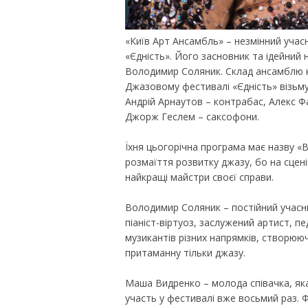
«Київ Арт Ансамбль» – незмінний уча
«Єдність». Його засновник та ідейний 
Володимир Соляник. Склад ансамблю ко
Джазовому фестивалі «Єдність» візьм
Андрій Арнаутов – контрабас, Алекс Ф
Джорж Геслем – саксофони.
Їхня цьогорічна програма має назву «
розмаїття розвитку джазу, бо на сцен
найкращі майстри своєї справи.
Володимир Соляник – постійний учасн
піаніст-віртуоз, заслужений артист, пе
музикантів різних напрямків, створюю
притаманну тільки джазу.
Маша Видренко – молода співачка, яка
участь у фестивалі вже восьмий раз. 