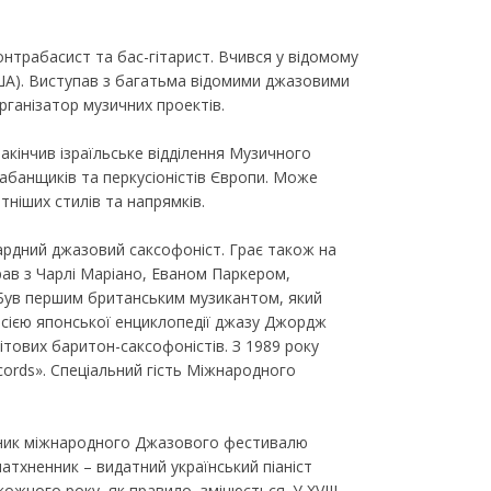
нтрабасист та бас-гітарист. Вчився у відомому
ША). Виступав з багатьма відомими джазовими
ганізатор музичних проектів.
акінчив ізраїльське відділення Музичного
абанщиків та перкусіоністів Європи. Може
тніших стилів та напрямків.
рдний джазовий саксофоніст. Грає також на
рав з Чарлі Маріано, Еваном Паркером,
Був першим британським музикантом, який
ерсією японської енциклопедії джазу Джордж
ітових баритон-саксофоністів. З 1989 року
ords». Спеціальний гість Міжнародного
сник міжнародного Джазового фестивалю
натхненник – видатний український піаніст
жного року, як правило, змінюється. У ХVIII