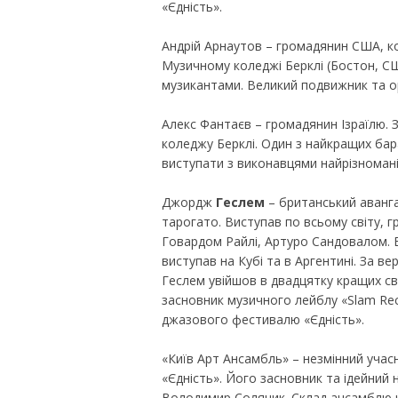
«Єдність».
Андрій Арнаутов – громадянин США, ко
Музичному коледжі Берклі (Бостон, С
музикантами. Великий подвижник та ор
Алекс Фантаєв – громадянин Ізраїлю. З
коледжу Берклі. Один з найкращих бар
виступати з виконавцями найрізномані
Джордж
Геслем
– британський аванга
тарогато. Виступав по всьому світу, г
Говардом Райлі, Артуро Сандовалом. 
виступав на Кубі та в Аргентині. За в
Геслем увійшов в двадцятку кращих св
засновник музичного лейблу «Slam Rec
джазового фестивалю «Єдність».
«Київ Арт Ансамбль» – незмінний уча
«Єдність». Його засновник та ідейний 
Володимир Соляник. Склад ансамблю ко