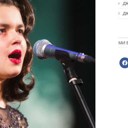
ДЖ
ДЖ
МИ 
face