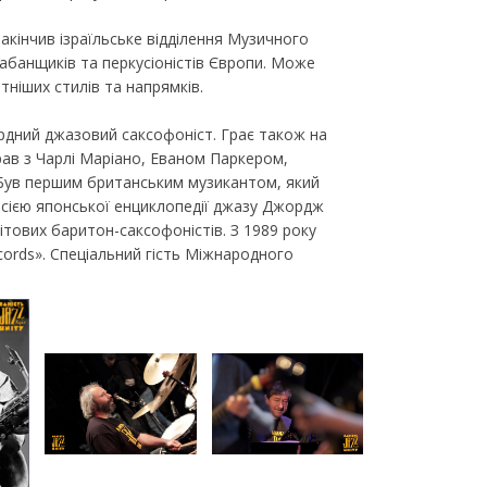
акінчив ізраїльське відділення Музичного
абанщиків та перкусіоністів Європи. Може
тніших стилів та напрямків.
дний джазовий саксофоніст. Грає також на
рав з Чарлі Маріано, Еваном Паркером,
Був першим британським музикантом, який
ерсією японської енциклопедії джазу Джордж
ітових баритон-саксофоністів. З 1989 року
ords». Спеціальний гість Міжнародного