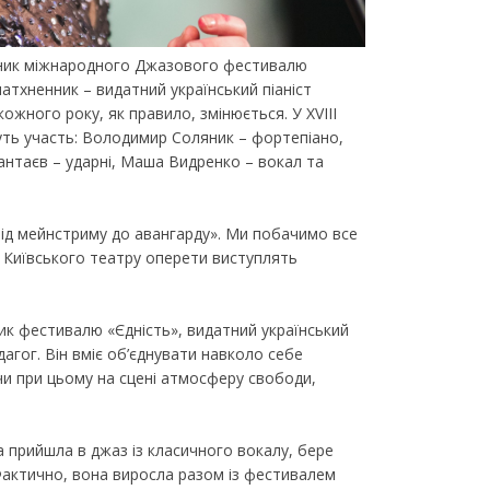
сник міжнародного Джазового фестивалю
натхненник – видатний український піаніст
жного року, як правило, змінюється. У ХVIII
уть участь: Володимир Соляник – фортепіано,
антаєв – ударні, Маша Видренко – вокал та
Від мейнстриму до авангарду». Ми побачимо все
і Київського театру оперети виступлять
ик фестивалю «Єдність», видатний український
дагог. Він вміє об’єднувати навколо себе
чи при цьому на сцені атмосферу свободи,
 прийшла в джаз із класичного вокалу, бере
Фактично, вона виросла разом із фестивалем