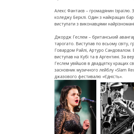
Алекс Фантаєв – громадянин Ізраїлю. З
коледжу Берклі. Один з найкращих бар
виступати з виконавцями найрізномані
Джордж Геслем – британський авангар
тарогато. Виступав по всьому світу, г
Говардом Райлі, Артуро Сандовалом. 
виступав на Кубі та в Аргентині. За в
Геслем увійшов в двадцятку кращих св
засновник музичного лейблу «Slam Rec
джазового фестивалю «Єдність».