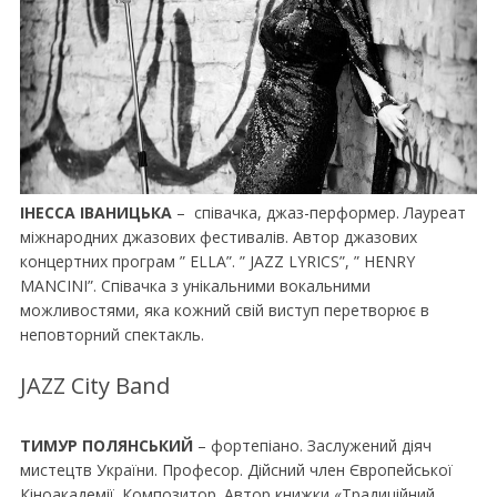
ІНЕССА ІВАНИЦЬКА
– співачка, джаз-перформер. Лауреат
міжнародних джазових фестивалів. Автор джазових
концертних програм ” ELLA”. ” JAZZ LYRICS”, ” HENRY
MANCINI”. Співачка з унікальними вокальними
можливостями, яка кожний свій виступ перетворює в
неповторний спектакль.
JAZZ City Band
ТИМУР ПОЛЯНСЬКИЙ
– фортепіано. Заслужений діяч
мистецтв України. Професор. Дійсний член Європейської
Кіноакадемії. Композитор. Автор книжки «Традиційний