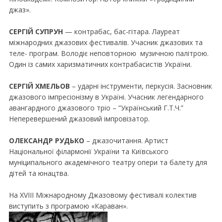
джаз».
СЕРГІЙ СУПРУН
— контрабас, бас-гітара. Лауреат
міжнародних джазових фестивалів. Учасник джазових та
теле- програм. Володіє неповторною музичною палітрою.
Один із самих харизматичних контрабасистів України.
СЕРГІЙ ХМЕЛЬОВ
– ударні інструменти, перкусія. Засновник
джазового імпресіонізму в Україні. Учасник легендарного
авангардного джазового тріо – ”Український Г.Т.Ч.”
Неперевершений джазовий імпровізатор.
ОЛЕКСАНДР РУДЬКО
– джазочитання. Артист
Національної філармонії України та Київського
муніципального академічного театру опери та балету для
дітей та юнацтва.
На ХVIII Міжнародному Джазовому фестивалі колектив
виступить з програмою «Караван».