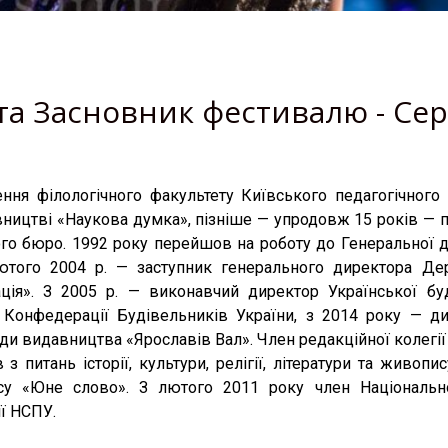
а Засновник фестивалю - Сер
ння філологічного факультету Київського педагогічного і
ництві «Наукова думка», пізніше — упродовж 15 років —
ого бюро. 1992 року перейшов на роботу до Генеральної д
лютого 2004 р. — заступник генерального директора Де
ація». З 2005 р. — виконавчий директор Української бу
 Конфедерації Будівельників України, з 2014 року — д
ди видавництва «Ярославів Вал». Член редакційної колегії
 з питань історії, культури, релігії, літератури та живопи
рсу «Юне слово». З лютого 2011 року член Національно
ї НСПУ.