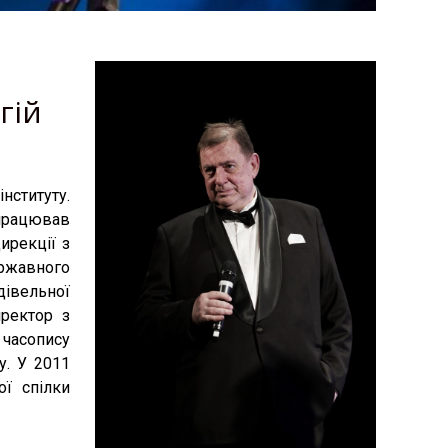
гій
нституту.
 працював
ирекції з
ржавного
дівельної
иректор з
 часопису
су. У 2011
ї спілки