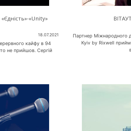
Єдність»-«Unity»
ВІТАУТ
18.07.2021
Партнер Міжнародного д
Kyiv by Rixwell прий
ерервного кайфу в 94
хто не прийшов. Сергій