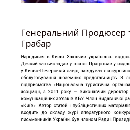
Генеральний Продюсер т
Грабар
Народився в Києві. Закінчив українське відділе
Деякий час викладав у школі. Працював у видав
у Києво-Печерській лаврі, завідувач екскурсійн
обслуговування іноземних представництв. З 
підприємства «Національна туристична організ
асоціації, з 2011 року — виконавчий директор
комунікаційних зв'язків КБУ. Член Видавничої ра
«Київ». Автор статей і публіцистичних матеріалів
входить до складу журі літературного конку
письменників України, був членом Ради і Президі