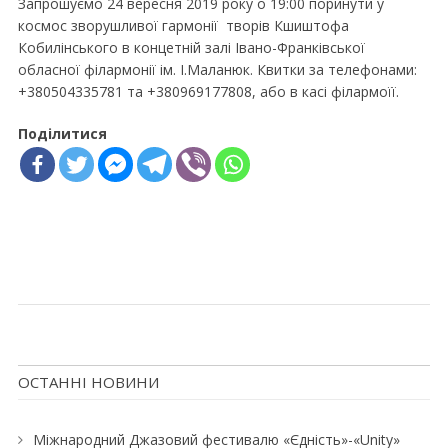
Запрошуємо 24 вересня 2019 року о 19:00 поринути у
космос зворушливої гармонії творів Кшиштофа
Кобилінського в концетній залі Івано-Франківської
обласної філармонії ім. І.Маланюк. Квитки за телефонами:
+380504335781 та +380969177808, або в касі філармоїї.
Поділитися
ОСТАННІ НОВИНИ
Міжнародний Джазовий фестивалю «Єдність»-«Unity»