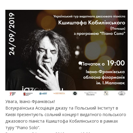
Увага, Івано-Франківськ!
Всеукраїнська Асоціація джазу та Польський Інститут в
Києві презентують сольний концерт видатного польського
джазового піаніста Кшиштофа Кобилінського в рамках
туру “Piano Solo”.